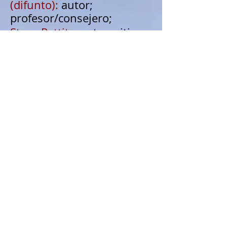
(difunto):
autor;
profesor/consejero;
Steve Pettit:
pastor; sitio
web:
stevepettitmessages.com
William Paul Young:
autor;
videos en youTube; sitio
web: wmpaulyoung.com
Mike Q. Daniel:
pastor;
videos en youTube; sitio
web:
www.zoecode.org
Ralph Harris:
autor; pastor;
videos en youTube; sitio
web:
www.lifecourse.org
Bruxey Cavey:
autor;
pastor; videos en youTube;
sitio web:
www.bruxey.com