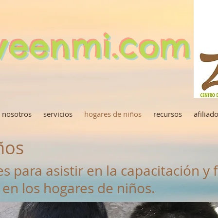
iveenmi.com
 nosotros
servicios
hogares de niños
recursos
afiliad
ños
s para asistir en la capacitación y
a en los hogares de niños.