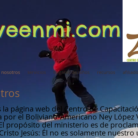
iveenmi.com
 nosotros
servicios
hogares de niños
recursos
afiliad
tros
 la página web del Centro de Capacitació
a por el Boliviano-Americano Ney López 
El propósito del ministerio es de procla
Cristo Jesús: Él no es solamente nuestro