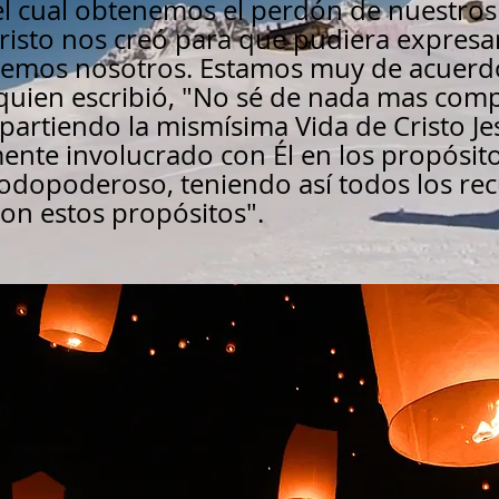
l cual obtenemos el perdón de nuestros
risto nos creó para que pudiera expresar
semos nosotros. Estamos muy de acuerdo
quien escribió, "No sé de nada mas comp
partiendo la mismísima Vida de Cristo Jesú
ente involucrado con Él en los propósito
odopoderoso, teniendo así todos los recu
on estos propósitos".