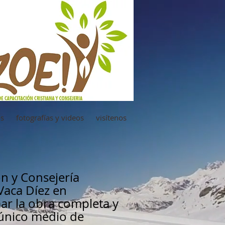
os
fotografías y videos
visítenos
n y Consejería
Vaca Díez en
mar la obra completa y
 único medio de