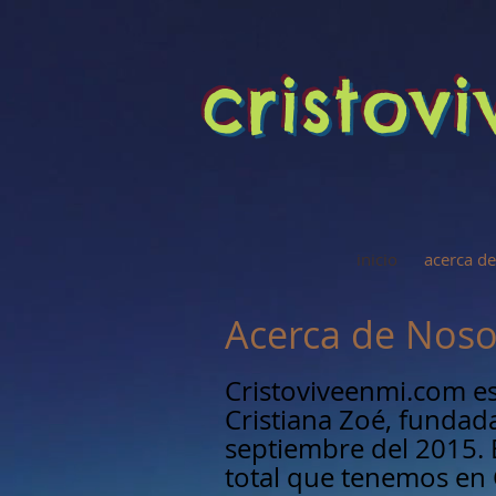
cristov
inicio
acerca de
Acerca de Noso
Cristoviveenmi.com es
Cristiana Zoé, fundad
septiembre del 2015. 
total que tenemos en 